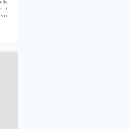
elis
n id
ero.