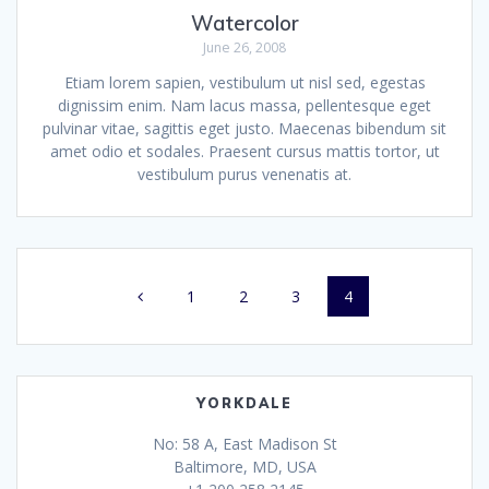
Watercolor
June 26, 2008
Etiam lorem sapien, vestibulum ut nisl sed, egestas
dignissim enim. Nam lacus massa, pellentesque eget
pulvinar vitae, sagittis eget justo. Maecenas bibendum sit
amet odio et sodales. Praesent cursus mattis tortor, ut
vestibulum purus venenatis at.
Posts
Page
Page
Page
Page
1
2
3
4
navigation
YORKDALE
No: 58 A, East Madison St
Baltimore, MD, USA